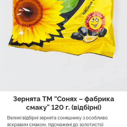
Зернята TM “Сонях – фабрика
смаку” 120 г. (відбірні)
Великі відбірні зернята соняшнику з особливо
яскравим смаком, підсмажені до золотистої