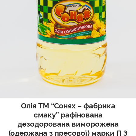
Олія TM “Сонях – фабрика
смаку” рафінована
дезодорована виморожена
(одержана з пресової) марки П 3