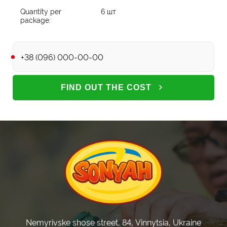
Quantity per
6 шт
package:
Phone
FIND OUT THE COST
Nemyrivske shose street, 84, Vinnytsia, Ukraine