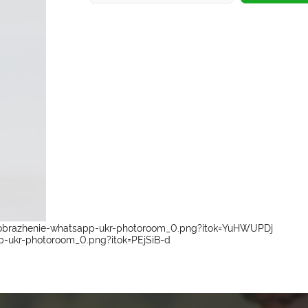
izobrazhenie-whatsapp-ukr-photoroom_0.png?itok=YuHWUPDj
b-ukr-photoroom_0.png?itok=PEjSiB-d