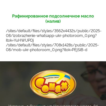
Рафинированное подсолнечное масло
(налив)
/sites/default/files/styles/3562x4432s/public/2025-
08/izobrazhenie-whatsapp-ukr-photoroom_0.png?
itok=YuHWUPDj
/sites/default/files/styles/708x1428s/public/2025-
08/mob-ukr-photoroom_0.png?itok=PEjSiB-d