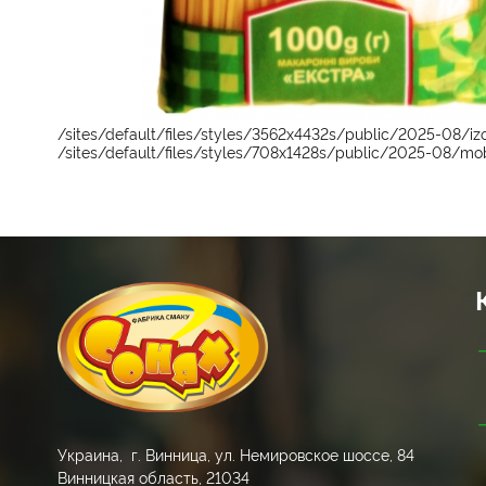
/sites/default/files/styles/3562x4432s/public/2025-08/
/sites/default/files/styles/708x1428s/public/2025-08/mo
Украина, г. Винница, ул. Немировское шоссе, 84
Винницкая область, 21034