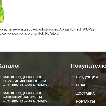
izobrazhenie-whatsapp-ukr-photoroom_0.png?itok=YuHWUPDj
b-ukr-photoroom_0.png?itok=PEjSiB-d
Каталог
Покупател
МАСЛО ПОДСОЛНЕЧНОЕ
ПРОДУКЦИЯ
НЕРАФИНИРОВАННОЕ ТМ
«СОНЯХ-ФАБРИКА СМАКУ»
О НАС
МАСЛО ПОДСОЛНЕЧНОЕ
ДОСТАВКА
РАФИНИРОВАННОЕ ТМ
«СОНЯХ-ФАБРИКА СМАКУ»
КОНТАКТЫ