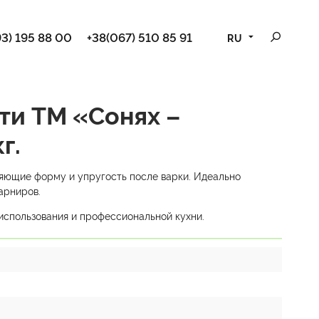
3) 195 88 00
+38(067) 510 85 91
RU
ти TM «Сонях –
г.
яющие форму и упругость после варки. Идеально
арниров.
использования и профессиональной кухни.