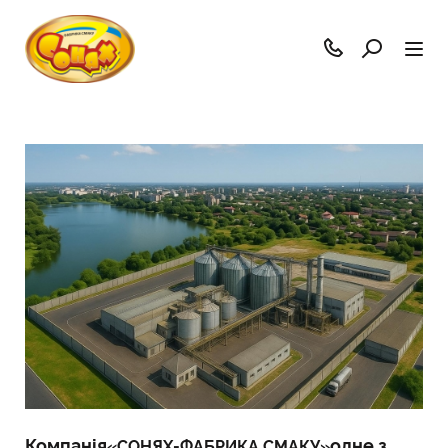
Компанія
одне з
«СОНЯХ-ФАБРИКА СМАКУ»